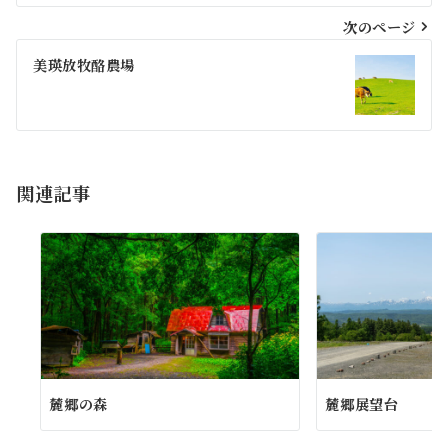
ビ
次のページ
ゲ
美瑛放牧酪農場
ー
シ
ョ
関連記事
ン
麓郷の森
麓郷展望台